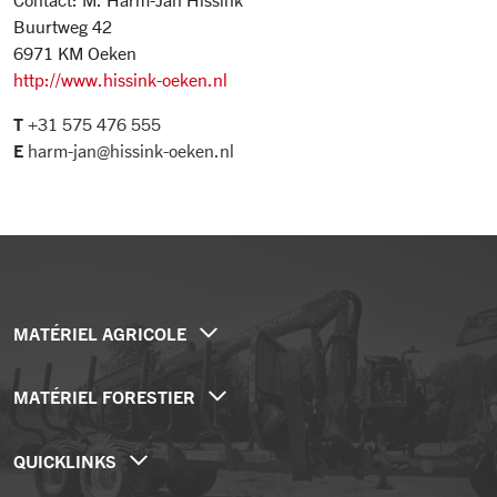
Buurtweg 42
6971 KM Oeken
http://www.hissink-oeken.nl
T
+31 575 476 555
E
harm-jan@hissink-oeken.nl
MATÉRIEL AGRICOLE
Grues pivotantes suspendues
MATÉRIEL FORESTIER
Grues à bras télé-articulé
Remorques forestières
Grues mobiles
QUICKLINKS
Grues forestières
Solutions spéciales
Entreprise