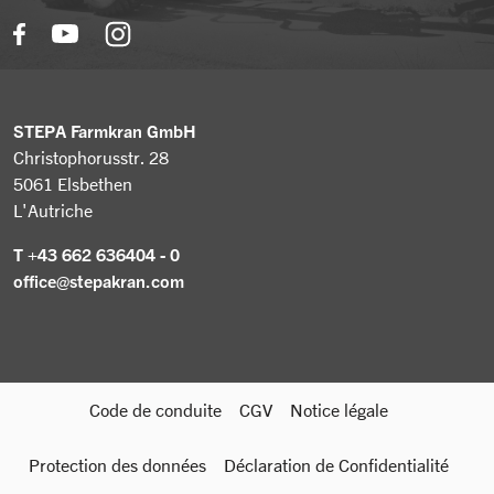
Grues de tracteur
Actualités
Grue forestière avec treuil à transmission
Recherche concessionnaire
Structure forestière transporteur
Griffes & Pinces fendeuses de grumes
STEPA Farmkran GmbH
Christophorusstr. 28
5061 Elsbethen
L'Autriche
T +43 662 636404 - 0
office@stepakran.com
Code de conduite
CGV
Notice légale
Protection des données
Déclaration de Confidentialité