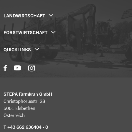
LANDWIRTSCHAFT
Hängedrehkrane
FORSTWIRTSCHAFT
Teleknickarmkrane
Forstanhänger / Rückewagen
Mobilkrane
QUICKLINKS
Forstkrane
Sonderlösungen
Unternehmen
Traktorkrane
Aktuelles
Forstkran mit Winde
Händlersuche
Forstaufbau Transporter
Gebrauchtmaschinen
Greifer & Spaltzangen
STEPA Farmkran GmbH
Karriere
Christophorusstr. 28
5061 Elsbethen
Österreich
T +43 662 636404 - 0