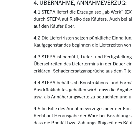
4. ÜBERNAHME, ANNAHMEVERZUG:
4.1 STEPA liefert die Erzeugnisse „ab Werk“ (EX
durch STEPA auf Risiko des Käufers. Auch bei all
auf den Käufer über.
4.2 Die Lieferfristen setzen pünktliche Einhaltu
Kaufgegenstandes beginnen die Lieferzeiten von
4.3 STEPA ist bemüht, Liefer- und Fertigstellu
Überschreiten des Liefertermins in der Dauer ei
erklären. Schadenersatzansprüche aus dem Titel
4.4 STEPA behält sich Konstruktions- und Formä
Ausdrücklich festgehalten wird, dass die Angab
usw. als Annäherungswerte zu betrachten und un
4.5 Im Falle des Annahmeverzuges oder der Einl
Recht auf Herausgabe der Ware bei Bezahlung sä
dass die Bonität bzw. Zahlungsfähigkeit des Käuf