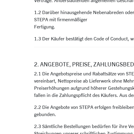
Verträge. Anderslautenden allgemeinen Geschäf
1.2 Darüber hinausgehende Nebenabreden oder Än
STEPA mit firmenmäßiger
Fertigung.
1.3 Der Käufer bestätigt den Code of Conduct, w
2. ANGEBOTE, PREISE, ZAHLUNGSBE
2.1 Die Angebotspreise und Rabattsätze von STEPA
vereinbart, Nettopreise ab Lieferwerk ohne Mehr
Preiserhöhungen aufgrund höherer Gestehungsko
fallen in die Zahlungspflicht des Käufers. Aus d
2.2 Die Angebote von STEPA erfolgen freibleiben
gebunden.
2.3 Sämtliche Bestellungen bedürfen für ihre Ve
Streichungen unserer schriftlichen Zustimmung u