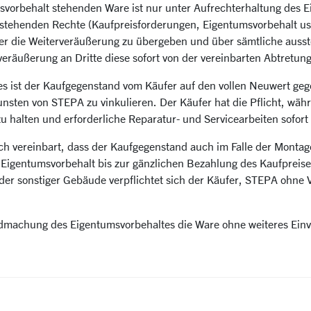
vorbehalt stehenden Ware ist nur unter Aufrechterhaltung des Eige
ustehenden Rechte (Kaufpreisforderungen, Eigentumsvorbehalt us
über die Weiterveräußerung zu übergeben und über sämtliche aus
veräußerung an Dritte diese sofort von der vereinbarten Abtretun
 ist der Kaufgegenstand vom Käufer auf den vollen Neuwert gegen 
sten von STEPA zu vinkulieren. Der Käufer hat die Pflicht, wäh
alten und erforderliche Reparatur- und Servicearbeiten sofort 
ich vereinbart, dass der Kaufgegenstand auch im Falle der Monta
 Eigentumsvorbehalt bis zur gänzlichen Bezahlung des Kaufpreise
der sonstiger Gebäude verpflichtet sich der Käufer, STEPA ohn
tendmachung des Eigentumsvorbehaltes die Ware ohne weiteres Ei