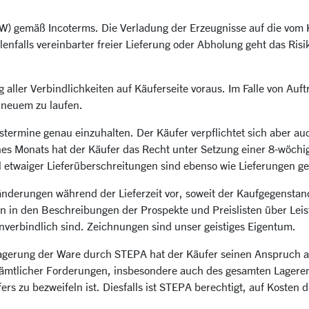
W) gemäß Incoterms. Die Verladung der Erzeugnisse auf die vom K
enfalls vereinbarter freier Lieferung oder Abholung geht das Risi
ng aller Verbindlichkeiten auf Käuferseite voraus. Im Falle von A
 neuem zu laufen.
ngstermine genau einzuhalten. Der Käufer verpflichtet sich aber
nes Monats hat der Käufer das Recht unter Setzung einer 8-wöchig
 etwaiger Lieferüberschreitungen sind ebenso wie Lieferungen g
nderungen während der Lieferzeit vor, soweit der Kaufgegenstan
en in den Beschreibungen der Prospekte und Preislisten über Le
verbindlich sind. Zeichnungen sind unser geistiges Eigentum.
agerung der Ware durch STEPA hat der Käufer seinen Anspruch a
mtlicher Forderungen, insbesondere auch des gesamten Lagerentg
ers zu bezweifeln ist. Diesfalls ist STEPA berechtigt, auf Kosten