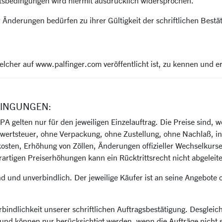
tsbedingungen wird hiermit ausdrücklich widersprochen.
derungen bedürfen zu ihrer Gültigkeit der schriftlichen Bestä
elcher auf www.palfinger.com veröffentlicht ist, zu kennen und 
DINGUNGEN:
 gelten nur für den jeweiligen Einzelauftrag. Die Preise sind, w
wertsteuer, ohne Verpackung, ohne Zustellung, ohne Nachlaß, in E
sten, Erhöhung von Zöllen, Änderungen offizieller Wechselkurse
erartigen Preiserhöhungen kann ein Rücktrittsrecht nicht abgeleit
d und unverbindlich. Der jeweilige Käufer ist an seine Angebote
rbindlichkeit unserer schriftlichen Auftragsbestätigung. Desgle
nd können nur berücksichtigt werden, wenn die Aufträge nicht sc