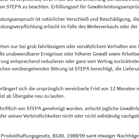
von STEPA zu beachten. Erfüllungsort für Gewährleistungsansprüc
stungsanspruch ist natürlicher Verschleiß und Beschädigung, di
tungsverpflichtung erlischt im Falle des Weiterverkaufs oder de
en nur bei grob fahrlässigem oder vorsätzlichem Verhalten von
alle unabwendbarer Ereignisse oder höherer Gewalt sowie Arbeitse
erung entsprechend reduzieren oder ganz vom Vertrag zurücktre
chen vorübergehenden Störung ist STEPA berechtigt, die Liefer
ängert sich die ursprünglich vereinbarte Frist von 12 Monaten ni
rist ab Übergabe neu zu laufen.
hriftlich von STEPA genehmigt wurden, erlischt jegliche Gewährle
er seinen Verbindlichkeiten nicht oder nicht vollständig nachge
 Produkthaftungsgesetz, BGBI. 1988/99 samt etwaiger Nachfolg