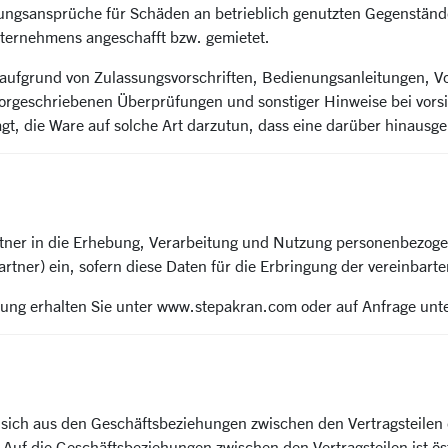
ungsansprüche für Schäden an betrieblich genutzten Gegenständ
ernehmens angeschafft bzw. gemietet.
ie aufgrund von Zulassungsvorschriften, Bedienungsanleitungen, 
vorgeschriebenen Überprüfungen und sonstiger Hinweise bei vorsi
agt, die Ware auf solche Art darzutun, dass eine darüber hinaus
partner in die Erhebung, Verarbeitung und Nutzung personenbez
tner) ein, sofern diese Daten für die Erbringung der vereinbarte
rung erhalten Sie unter www.stepakran.com oder auf Anfrage unt
die sich aus den Geschäftsbeziehungen zwischen den Vertragsteilen
 Auf die Geschäftsbeziehungen zwischen den Vertragsteilen ist ös