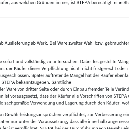
Käufer, aus welchen Gründen immer, ist STEPA berechtigt, eine 
 ab Auslieferung ab Werk. Bei Ware zweiter Wahl bzw. gebrauchte
are sofort und vollständig zu untersuchen. Dabei festgestellte Mäng
er Käufer dieser Verpflichtung nicht, nicht fristgerecht oder ni
usgeschlossen. Später auftretende Mängel hat der Käufer ebenfal
fes STEPA bekanntzugeben. Sämtliche
er Ware von dritter Seite oder durch Einbau fremder Teile Ver
ist vorausgesetzt, dass der Käufer alle Vorschriften von STEP
s die sachgemäße Verwendung und Lagerung durch den Käufer, wofür 
von Gewährleistungsansprüchen verpflichtet, zur Verbesserung e
 er nur unter der Voraussetzung, dass alle innerhalb angemesse
fer ist verpflichtet, STEPA bei der Durchführung von Gewährleis