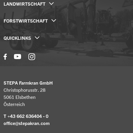
LANDWIRTSCHAFT
Hängedrehkrane
FORSTWIRTSCHAFT
Teleknickarmkrane
Forstanhänger / Rückewagen
Mobilkrane
QUICKLINKS
Forstkrane
Sonderlösungen
Unternehmen
Traktorkrane
Aktuelles
Forstkran mit Winde
Händlersuche
Forstaufbau Transporter
Gebrauchtmaschinen
Greifer & Spaltzangen
STEPA Farmkran GmbH
Karriere
Christophorusstr. 28
5061 Elsbethen
Österreich
T +43 662 636404 - 0
office@stepakran.com