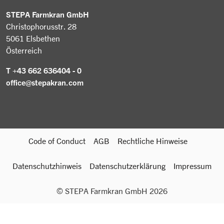
Gebrauchtmaschinen
Greifer & Spaltzangen
STEPA Farmkran GmbH
Karriere
Christophorusstr. 28
5061 Elsbethen
Österreich
T +43 662 636404 - 0
office@stepakran.com
Code of Conduct
AGB
Rechtliche Hinweise
Datenschutzhinweis
Datenschutzerklärung
Impressum
© STEPA Farmkran GmbH 2026