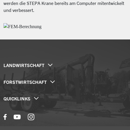
werden die STEPA Krane bereits am Computer mitentwickelt
und verbessert.
LANDWIRTSCHAFT
Hängedrehkrane
FORSTWIRTSCHAFT
Teleknickarmkrane
Forstanhänger / Rückewagen
Mobilkrane
QUICKLINKS
Forstkrane
Sonderlösungen
Unternehmen
Traktorkrane
Aktuelles
Forstkran mit Winde
Händlersuche
Forstaufbau Transporter